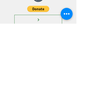
"The strength of the pack is the
wolf and the strength of the wolf
is the pack."
- Kiplin
SPIRIT SHOP
29616 Rileys Rdg, Katy, TX 77494
friendsoftamarron@gmail.co
m