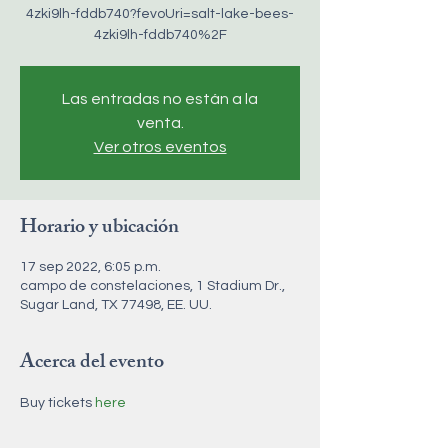
4zki9lh-fddb740?fevoUri=salt-lake-bees-
Las entradas no están a la
venta.
Ver otros eventos
Horario y ubicación
17 sep 2022, 6:05 p.m.
campo de constelaciones, 1 Stadium Dr.,
Sugar Land, TX 77498, EE. UU.
Acerca del evento
Buy tickets 
here